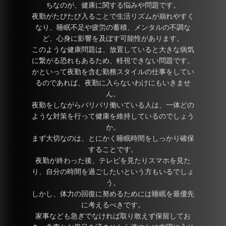
ちなのが、健康に関する悩みや問題です。
夜勤がたびたび入ることで生活リズムが崩れやすく
なり、睡眠不足や疲労の蓄積、メンタルの不調な
ど、心身に影響を及ぼす可能性があります。
このような健康問題は、放置していると大きな病気
に繋がる恐れもあるため、軽視できない問題です。
かといって夜勤を含む勤務スタイルの仕事をしてい
るのであれば、夜勤に入らないわけにもいきませ
ん。
夜勤をしながらバリバリ働いている人は、一体どの
ような対策を行って健康を維持しているのでしょう
か。
まず大切なのは、とにかく睡眠時間をしっかり確保
することです。
夜勤が終わった後、テレビを見たりスマホを見た
り、自分の時間を過ごしたいという方もいるでしょ
う。
しかし、体力の回復に努めるためには睡眠を最優先
に考えるべきです。
家事なども急ぎでなければ取り敢えず保留してお