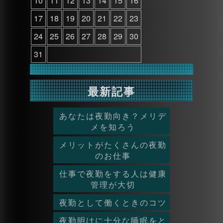
10
11
12
13
14
15
16
17
18
19
20
21
22
23
24
25
26
27
28
29
30
31
最新記事
あなたは夜勤向き？メリデ
メを知ろう
メリットがたくさんの夜勤
のお仕事
仕事で夜勤をする人は健康
管理が大切
夜勤として働くときのコツ
夜勤明けに十分な睡眠をと