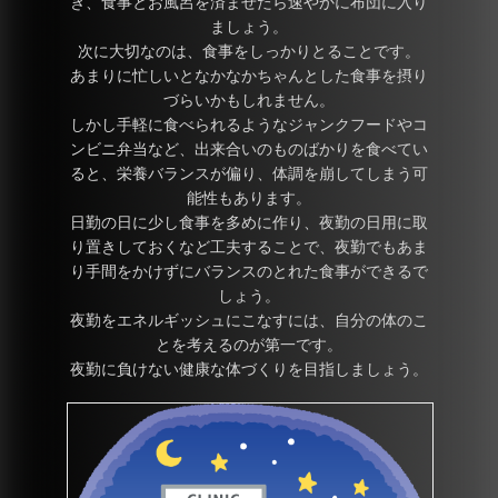
き、食事とお風呂を済ませたら速やかに布団に入り
ましょう。
次に大切なのは、食事をしっかりとることです。
あまりに忙しいとなかなかちゃんとした食事を摂り
づらいかもしれません。
しかし手軽に食べられるようなジャンクフードやコ
ンビニ弁当など、出来合いのものばかりを食べてい
ると、栄養バランスが偏り、体調を崩してしまう可
能性もあります。
日勤の日に少し食事を多めに作り、夜勤の日用に取
り置きしておくなど工夫することで、夜勤でもあま
り手間をかけずにバランスのとれた食事ができるで
しょう。
夜勤をエネルギッシュにこなすには、自分の体のこ
とを考えるのが第一です。
夜勤に負けない健康な体づくりを目指しましょう。